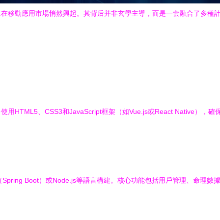
來在移動應用市場悄然興起。其背后并非玄學主導，而是一套融合了多種
L5、CSS3和JavaScript框架（如Vue.js或React Nati
ava（Spring Boot）或Node.js等語言構建。核心功能包括用戶管理
。