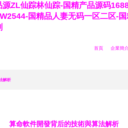
源ZL仙踪林仙踪-国精产品源码168
W2544-国精品人妻无码一区二区-
剧
首頁
企業簡
法解析
算命軟件開發背后的技術與算法解析