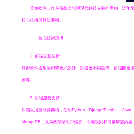
算命軟件，作為傳統文化與現代科技交融的產物，近年
核心技術與算法邏輯。
一、核心技術架構
1. 前端交互技術：
算命軟件通常采用響應式設計，以適應不同設備。前端開發多使用HTM
動等。
2. 后端服務支持：
后端采用微服務架構，使用Python（Django/Flask）、J
MongoDB，以高效存儲用戶信息、命理規則和海量解簽內容