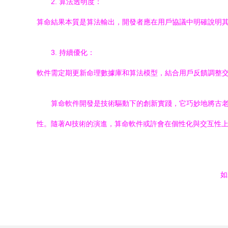
2. 算法透明度：
算命結果本質是算法輸出，開發者應在用戶協議中明確說明
3. 持續優化：
軟件需定期更新命理數據庫和算法模型，結合用戶反饋調整
算命軟件開發是技術驅動下的創新實踐，它巧妙地將古
性。隨著AI技術的演進，算命軟件或許會在個性化與交互性
如