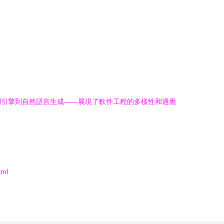
則引擎到自然語言生成——展現了軟件工程的多樣性和適應
ml