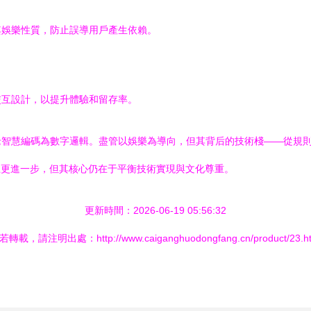
其娛樂性質，防止誤導用戶產生依賴。
交互設計，以提升體驗和留存率。
老智慧編碼為數字邏輯。盡管以娛樂為導向，但其背后的技術棧——從規
上更進一步，但其核心仍在于平衡技術實現與文化尊重。
更新時間：2026-06-19 05:56:32
若轉載，請注明出處：http://www.caiganghuodongfang.cn/product/23.ht