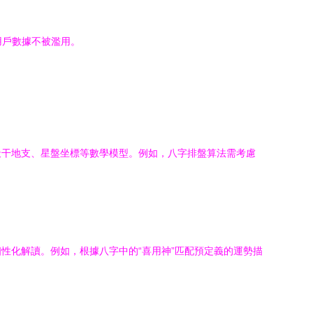
用戶數據不被濫用。
天干地支、星盤坐標等數學模型。例如，八字排盤算法需考慮
性化解讀。例如，根據八字中的“喜用神”匹配預定義的運勢描