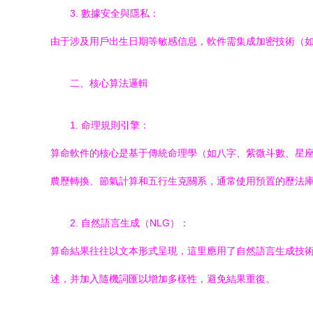
3. 數據安全與隱私：
由于涉及用戶出生日期等敏感信息，軟件需集成加密技術（如A
二、核心算法邏輯
1. 命理規則引擎：
算命軟件的核心是基于傳統命理學（如八字、紫微斗數、星
農歷轉換、節氣計算和五行生克關系，通常使用預置的歷法
2. 自然語言生成（NLG）：
算命結果往往以文本形式呈現，這里應用了自然語言生成技術
述，并加入隨機詞匯以增加多樣性，避免結果重復。