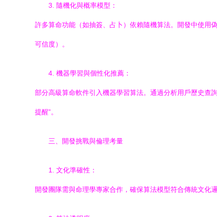
3. 隨機化與概率模型：
許多算命功能（如抽簽、占卜）依賴隨機算法。開發中使用偽
可信度）。
4. 機器學習與個性化推薦：
部分高級算命軟件引入機器學習算法。通過分析用戶歷史查詢
提醒”。
三、開發挑戰與倫理考量
1. 文化準確性：
開發團隊需與命理學專家合作，確保算法模型符合傳統文化