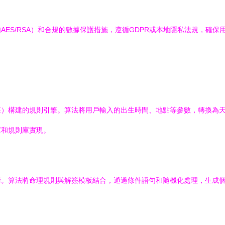
ES/RSA）和合規的數據保護措施，遵循GDPR或本地隱私法規，確保
座）構建的規則引擎。算法將用戶輸入的出生時間、地點等參數，轉換為
庫和規則庫實現。
。算法將命理規則與解簽模板結合，通過條件語句和隨機化處理，生成個