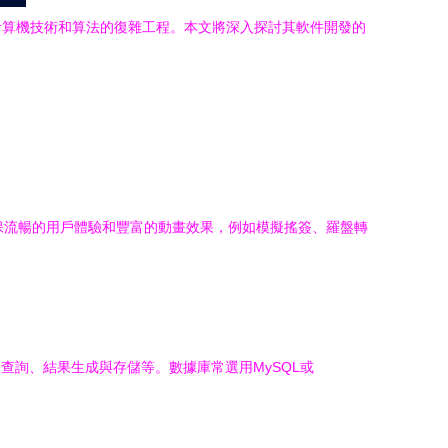
計算機技術和算法的復雜工程。本文將深入探討其軟件開發的
ve），確保流暢的用戶體驗和豐富的動畫效果，例如模擬搖簽、羅盤轉
、命理數據查詢、結果生成與存儲等。數據庫常選用MySQL或