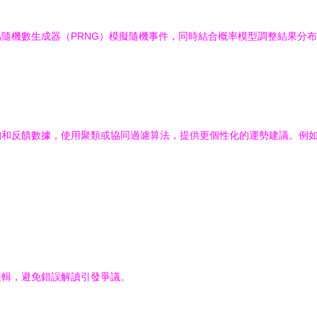
隨機數生成器（PRNG）模擬隨機事件，同時結合概率模型調整結果分布
和反饋數據，使用聚類或協同過濾算法，提供更個性化的運勢建議。例如，
邏輯，避免錯誤解讀引發爭議。