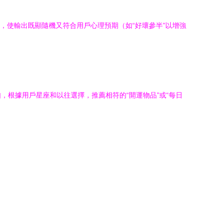
，使輸出既顯隨機又符合用戶心理預期（如“好壞參半”以增強
根據用戶星座和以往選擇，推薦相符的“開運物品”或“每日